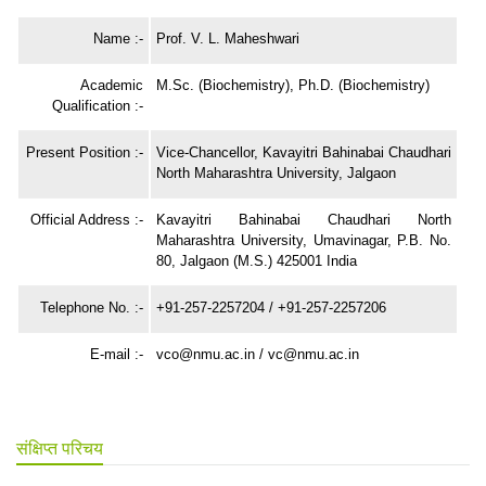
Name :-
Prof. V. L. Maheshwari
Academic
M.Sc. (Biochemistry), Ph.D. (Biochemistry)
Qualification :-
Present Position :-
Vice-Chancellor, Kavayitri Bahinabai Chaudhari
North Maharashtra University, Jalgaon
Official Address :-
Kavayitri Bahinabai Chaudhari North
Maharashtra University, Umavinagar, P.B. No.
80, Jalgaon (M.S.) 425001 India
Telephone No. :-
+91-257-2257204 / +91-257-2257206
E-mail :-
vco@nmu.ac.in / vc@nmu.ac.in
संक्षिप्त परिचय