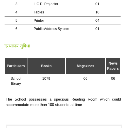
3
L.C.D. Projector
01
4
Tables
10
5
Printer
04
6
Public Address System
01
ग्रंथालय सुविधा
News
Particulars
Books
Magazines
Papers
School
1079
06
06
library
The School possesses a specious Reading Room which could
accommodate more than 100 students at time.